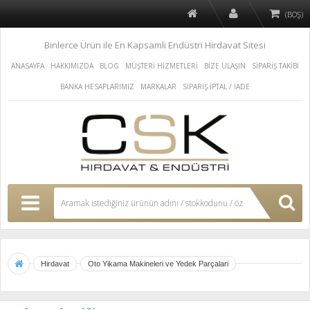
(BOŞ)
Binlerce Ürün ile En Kapsamli Endüstri Hirdavat Sitesi
ANASAYFA
HAKKIMIZDA
BLOG
MÜŞTERİ HİZMETLERİ
BİZE ULAŞIN
SİPARİŞ TAKİBİ
BANKA HESAPLARIMIZ
MARKALAR
SİPARİŞ İPTAL / İADE
Hirdavat
Oto Yikama Makineleri ve Yedek Parçalari