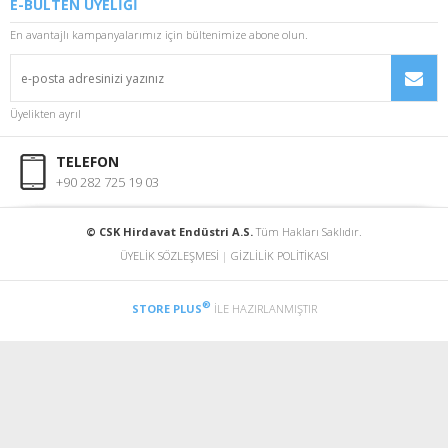
E-BÜLTEN ÜYELİĞİ
En avantajlı kampanyalarımız için bültenimize abone olun.
Üyelikten ayrıl
TELEFON
+90 282 725 19 03
© CSK Hirdavat Endüstri A.S.
Tüm Hakları Saklıdır.
ÜYELİK SÖZLEŞMESİ
|
GİZLİLİK POLİTİKASI
®
STORE PLUS
İLE HAZIRLANMIŞTIR