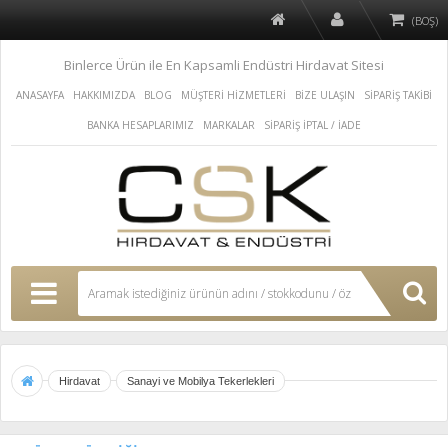
(BOŞ)
Binlerce Ürün ile En Kapsamli Endüstri Hirdavat Sitesi
ANASAYFA
HAKKIMIZDA
BLOG
MÜŞTERİ HİZMETLERİ
BİZE ULAŞIN
SİPARİŞ TAKİBİ
BANKA HESAPLARIMIZ
MARKALAR
SİPARİŞ İPTAL / İADE
Hirdavat
Sanayi ve Mobilya Tekerlekleri