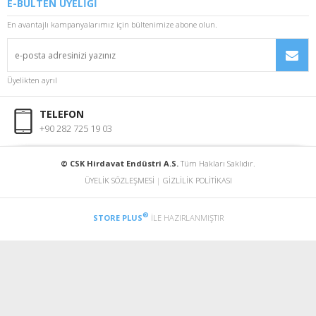
E-BÜLTEN ÜYELİĞİ
En avantajlı kampanyalarımız için bültenimize abone olun.
Üyelikten ayrıl
TELEFON
+90 282 725 19 03
© CSK Hirdavat Endüstri A.S.
Tüm Hakları Saklıdır.
ÜYELİK SÖZLEŞMESİ
|
GİZLİLİK POLİTİKASI
®
STORE PLUS
İLE HAZIRLANMIŞTIR