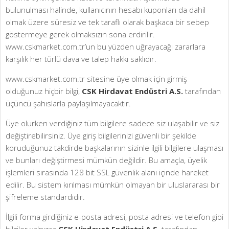
bulunulması halinde, kullanıcının hesabı kuponları da dahil
olmak üzere süresiz ve tek taraflı olarak başkaca bir sebep
göstermeye gerek olmaksızın sona erdirilir.
www.cskmarket.com.tr’un bu yüzden uğrayacağı zararlara
karşılık her türlü dava ve talep hakkı saklıdır.
www.cskmarket.com.tr sitesine üye olmak için girmiş
olduğunuz hiçbir bilgi,
CSK Hirdavat Endüstri A.S.
tarafından
üçüncü şahıslarla paylaşılmayacaktır.
Üye olurken verdiğiniz tüm bilgilere sadece siz ulaşabilir ve siz
değiştirebilirsiniz. Üye giriş bilgilerinizi güvenli bir şekilde
koruduğunuz takdirde başkalarının sizinle ilgili bilgilere ulaşması
ve bunları değiştirmesi mümkün değildir. Bu amaçla, üyelik
işlemleri sırasında 128 bit SSL güvenlik alanı içinde hareket
edilir. Bu sistem kırılması mümkün olmayan bir uluslararası bir
şifreleme standardıdır.
İlgili forma girdiğiniz e-posta adresi, posta adresi ve telefon gibi