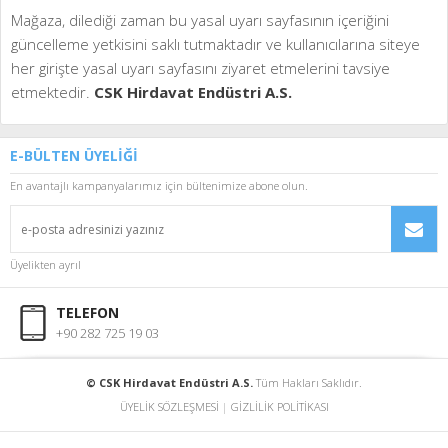
Mağaza, dilediği zaman bu yasal uyarı sayfasının içeriğini
güncelleme yetkisini saklı tutmaktadır ve kullanıcılarına siteye
her girişte yasal uyarı sayfasını ziyaret etmelerini tavsiye
etmektedir.
CSK Hirdavat Endüstri A.S.
E-BÜLTEN ÜYELİĞİ
En avantajlı kampanyalarımız için bültenimize abone olun.
Üyelikten ayrıl
TELEFON
+90 282 725 19 03
© CSK Hirdavat Endüstri A.S.
Tüm Hakları Saklıdır.
ÜYELİK SÖZLEŞMESİ
|
GİZLİLİK POLİTİKASI