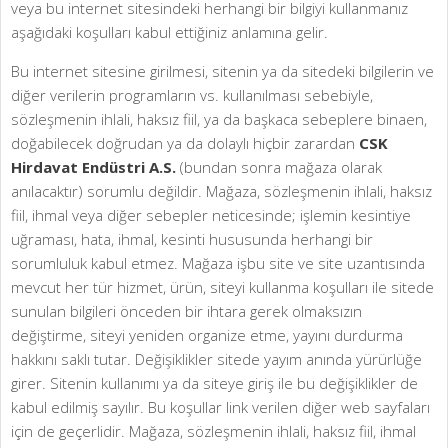
veya bu internet sitesindeki herhangi bir bilgiyi kullanmanız
aşağıdaki koşulları kabul ettiğiniz anlamına gelir.
Bu internet sitesine girilmesi, sitenin ya da sitedeki bilgilerin ve
diğer verilerin programların vs. kullanılması sebebiyle,
sözleşmenin ihlali, haksız fiil, ya da başkaca sebeplere binaen,
doğabilecek doğrudan ya da dolaylı hiçbir zarardan
CSK
Hirdavat Endüstri A.S.
(bundan sonra mağaza olarak
anılacaktır) sorumlu değildir. Mağaza, sözleşmenin ihlali, haksız
fiil, ihmal veya diğer sebepler neticesinde; işlemin kesintiye
uğraması, hata, ihmal, kesinti hususunda herhangi bir
sorumluluk kabul etmez. Mağaza işbu site ve site uzantısında
mevcut her tür hizmet, ürün, siteyi kullanma koşulları ile sitede
sunulan bilgileri önceden bir ihtara gerek olmaksızın
değiştirme, siteyi yeniden organize etme, yayını durdurma
hakkını saklı tutar. Değişiklikler sitede yayım anında yürürlüğe
girer. Sitenin kullanımı ya da siteye giriş ile bu değişiklikler de
kabul edilmiş sayılır. Bu koşullar link verilen diğer web sayfaları
için de geçerlidir. Mağaza, sözleşmenin ihlali, haksız fiil, ihmal