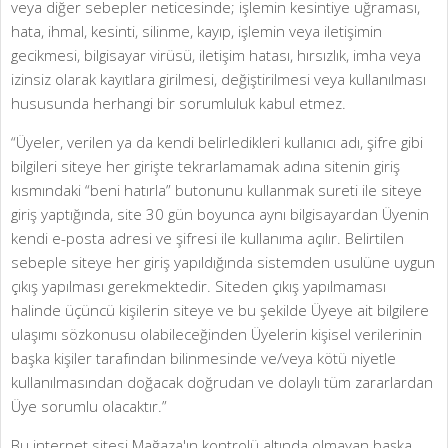
veya diğer sebepler neticesinde; işlemin kesintiye uğraması,
hata, ihmal, kesinti, silinme, kayıp, işlemin veya iletişimin
gecikmesi, bilgisayar virüsü, iletişim hatası, hırsızlık, imha veya
izinsiz olarak kayıtlara girilmesi, değiştirilmesi veya kullanılması
hususunda herhangi bir sorumluluk kabul etmez.
“Üyeler, verilen ya da kendi belirledikleri kullanıcı adı, şifre gibi
bilgileri siteye her girişte tekrarlamamak adına sitenin giriş
kısmındaki “beni hatırla” butonunu kullanmak sureti ile siteye
giriş yaptığında, site 30 gün boyunca aynı bilgisayardan Üyenin
kendi e-posta adresi ve şifresi ile kullanıma açılır. Belirtilen
sebeple siteye her giriş yapıldığında sistemden usulüne uygun
çıkış yapılması gerekmektedir. Siteden çıkış yapılmaması
halinde üçüncü kişilerin siteye ve bu şekilde Üyeye ait bilgilere
ulaşımı sözkonusu olabileceğinden Üyelerin kişisel verilerinin
başka kişiler tarafından bilinmesinde ve/veya kötü niyetle
kullanılmasından doğacak doğrudan ve dolaylı tüm zararlardan
Üye sorumlu olacaktır.”
Bu internet sitesi Mağaza'ın kontrolü altında olmayan başka