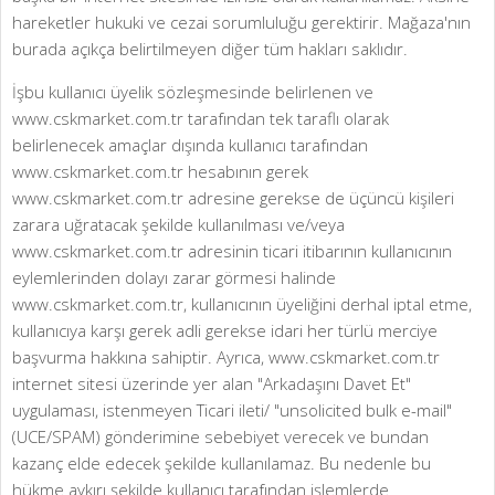
hareketler hukuki ve cezai sorumluluğu gerektirir. Mağaza'nın
burada açıkça belirtilmeyen diğer tüm hakları saklıdır.
İşbu kullanıcı üyelik sözleşmesinde belirlenen ve
www.cskmarket.com.tr tarafından tek taraflı olarak
belirlenecek amaçlar dışında kullanıcı tarafından
www.cskmarket.com.tr hesabının gerek
www.cskmarket.com.tr adresine gerekse de üçüncü kişileri
zarara uğratacak şekilde kullanılması ve/veya
www.cskmarket.com.tr adresinin ticari itibarının kullanıcının
eylemlerinden dolayı zarar görmesi halinde
www.cskmarket.com.tr, kullanıcının üyeliğini derhal iptal etme,
kullanıcıya karşı gerek adli gerekse idari her türlü merciye
başvurma hakkına sahiptir. Ayrıca, www.cskmarket.com.tr
internet sitesi üzerinde yer alan "Arkadaşını Davet Et"
uygulaması, istenmeyen Ticari ileti/ "unsolicited bulk e-mail"
(UCE/SPAM) gönderimine sebebiyet verecek ve bundan
kazanç elde edecek şekilde kullanılamaz. Bu nedenle bu
hükme aykırı şekilde kullanıcı tarafından işlemlerde