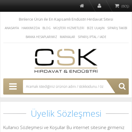
(BOŞ)
Binlerce Ürün ile En Kapsamli Endüstri Hirdavat Sitesi
ANASAYFA
HAKKIMIZDA
BLOG
MÜŞTERİ HİZMETLERİ
BİZE ULAŞIN
SİPARİŞ TAKİBİ
BANKA HESAPLARIMIZ
MARKALAR
SİPARİŞ İPTAL / İADE
Üyelik Sözleşmesi
Kullanıcı Sözleşmesi ve Koşullar Bu internet sitesine girmeniz