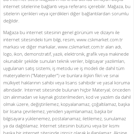
internet sitelerine bağlantı veya referans içerebilir. Mağaza, bu
sitelerin içerikleri veya içerdikleri diğer bağlantılardan sorumlu
değildir.
Mağaza bu internet sitesinin genel görünüm ve dizaynı ile
internet sitesindeki tüm bilgi, resim, www.cskmarket.com.tr
markası ve diğer markalar, www.cskmarket.com.tr alan adı,
logo, ikon, demonstratif, yazılı, elektronik, grafik veya makinede
okunabilir şekilde sunulan teknik veriler, bilgisayar yazılımları,
uygulanan satış sistemi, iş metodu ve iş modeli de dahil tüm
materyallerin ("Materyaller") ve bunlara ilişkin fikri ve sınai
mülkiyet haklarının sahibi veya lisans sahibidir ve yasal koruma
altındadır. Internet sitesinde bulunan hiçbir Materyal; önceden
izin alınmadan ve kaynak gösterilmeden, kod ve yazılım da dahil
olmak üzere, değiştirilemez, kopyalanamaz, çoğaltılamaz, başka
bir lisana çevrilemez, yeniden yayımlanamaz, başka bir
bilgisayara yüklenemez, postalanamaz, iletilemez, sunulamaz
ya da dağıtılamaz. Internet sitesinin bütünü veya bir kısmı
başka bir internet sitesinde izinsiz olarak kullanılamaz. Aksine