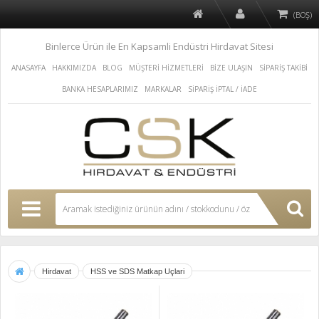
(BOŞ)
Binlerce Ürün ile En Kapsamli Endüstri Hirdavat Sitesi
ANASAYFA
HAKKIMIZDA
BLOG
MÜŞTERİ HİZMETLERİ
BİZE ULAŞIN
SİPARİŞ TAKİBİ
BANKA HESAPLARIMIZ
MARKALAR
SİPARİŞ İPTAL / İADE
Hirdavat
HSS ve SDS Matkap Uçlari