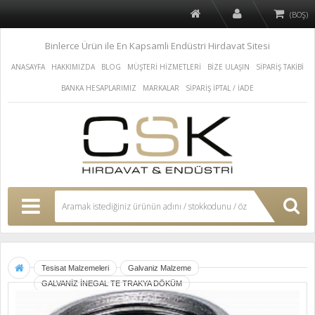
(BOŞ)
Binlerce Ürün ile En Kapsamli Endüstri Hirdavat Sitesi
ANASAYFA
HAKKIMIZDA
BLOG
MÜŞTERİ HİZMETLERİ
BİZE ULAŞIN
SİPARİŞ TAKİBİ
BANKA HESAPLARIMIZ
MARKALAR
SİPARİŞ İPTAL / İADE
Tesisat Malzemeleri
Galvaniz Malzeme
GALVANİZ İNEGAL TE TRAKYA DÖKÜM