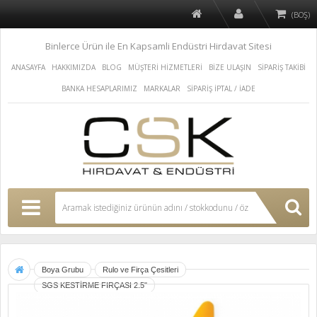
(BOŞ)
Binlerce Ürün ile En Kapsamli Endüstri Hirdavat Sitesi
ANASAYFA
HAKKIMIZDA
BLOG
MÜŞTERİ HİZMETLERİ
BİZE ULAŞIN
SİPARİŞ TAKİBİ
BANKA HESAPLARIMIZ
MARKALAR
SİPARİŞ İPTAL / İADE
Boya Grubu
Rulo ve Firça Çesitleri
SGS KESTİRME FIRÇASI 2.5"