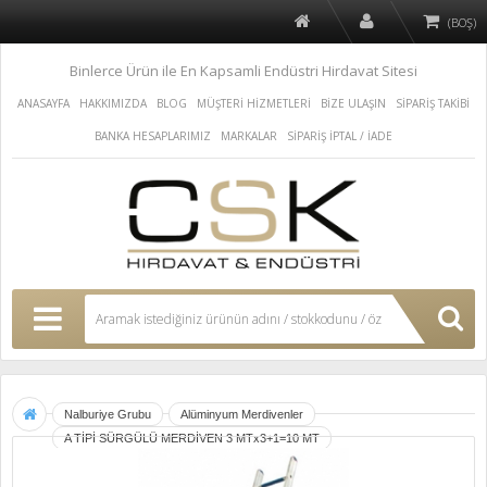
(BOŞ)
Binlerce Ürün ile En Kapsamli Endüstri Hirdavat Sitesi
ANASAYFA
HAKKIMIZDA
BLOG
MÜŞTERİ HİZMETLERİ
BİZE ULAŞIN
SİPARİŞ TAKİBİ
BANKA HESAPLARIMIZ
MARKALAR
SİPARİŞ İPTAL / İADE
Nalburiye Grubu
Alüminyum Merdivenler
A TİPİ SÜRGÜLÜ MERDİVEN 3 MTx3+1=10 MT