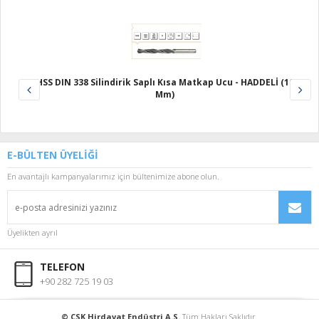
HSS DIN 338 Silindirik Saplı Kısa Matkap Ucu - HADDELİ (10
Mm)
E-BÜLTEN ÜYELİĞİ
En avantajlı kampanyalarımız için bültenimize abone olun.
Üyelikten ayrıl
TELEFON
+90 282 725 19 03
© CSK Hirdavat Endüstri A.S.
Tüm Hakları Saklıdır.