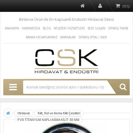
(BOŞ)
Binlerce Ürün ile En Kapsamli Endüstri Hirdavat Sitesi
ANASAYFA
HAKKIMIZDA
BLOG
MÜŞTERİ HİZMETLERİ
BİZE ULAŞIN
SİPARİŞ TAKİBİ
BANKA HESAPLARIMIZ
MARKALAR
SİPARİŞ İPTAL / İADE
Hirdavat
Kilit, Kol ve Asma Kilit Çesitleri
FVS TİTANYUM KAPLI ASMA KİLİT 38 MM