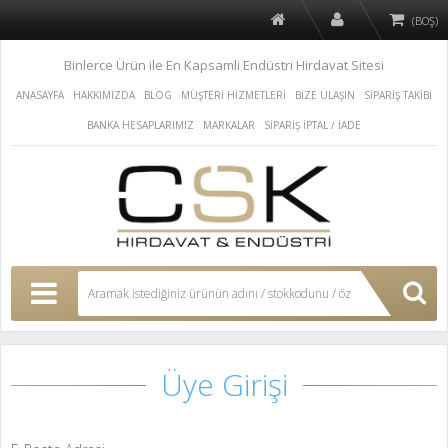
(BOŞ)
Binlerce Ürün ile En Kapsamli Endüstri Hirdavat Sitesi
ANASAYFA
HAKKIMIZDA
BLOG
MÜŞTERİ HİZMETLERİ
BİZE ULAŞIN
SİPARİŞ TAKİBİ
BANKA HESAPLARIMIZ
MARKALAR
SİPARİŞ İPTAL / İADE
Üye Girişi